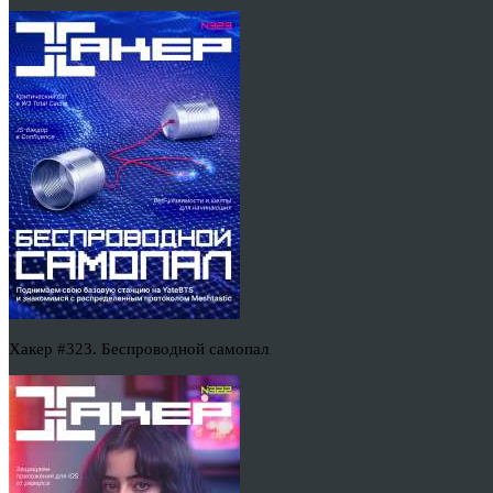
Хакер #323. Беспроводной самопал