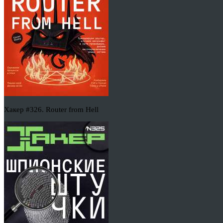
Хакер #326. Router from Hell