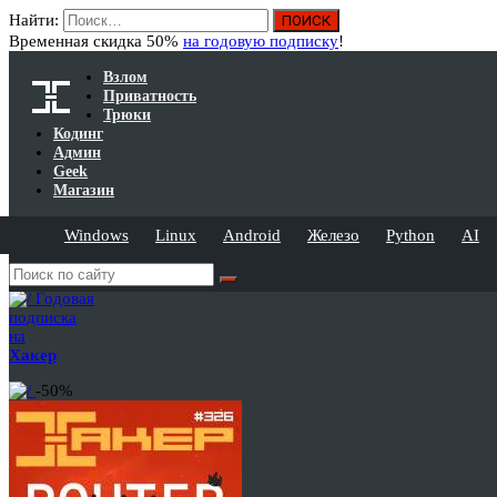
Найти:
Временная скидка 50%
на годовую подписку
!
Взлом
Приватность
Трюки
Кодинг
Админ
Geek
Магазин
Windows
Linux
Android
Железо
Python
AI
Годовая
подписка
на
Хакер
-50%