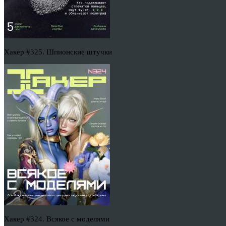
Хакер #325. Шпионские штучки
Хакер #324. Всякое с моделями