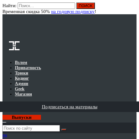
Найти:
Вход
Временная скидка 50%
на годовую подписку
!
Взлом
Приватность
Трюки
Кодинг
Админ
Geek
Магазин
Подписаться на материалы
Выпуски
Годовая
подписка
на