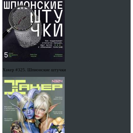
Хакер #325. Шпионские штучки