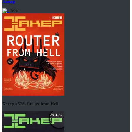
Хакер
-50%
Хакер #326. Router from Hell