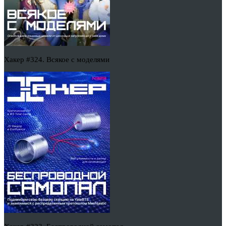
Хакер #324. Всякое с моделями