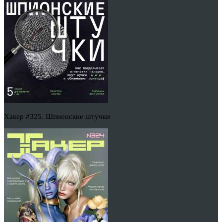
Хакер #325. Шпионские штучки