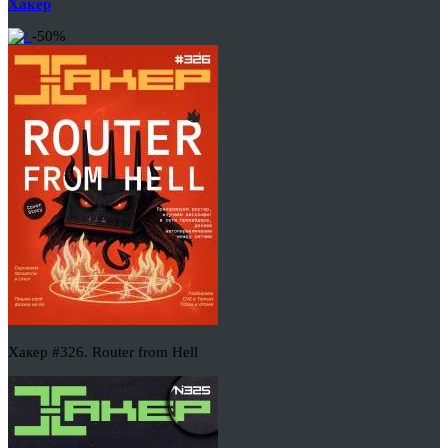
Хакер
-50%
Хакер #326. Router from Hell