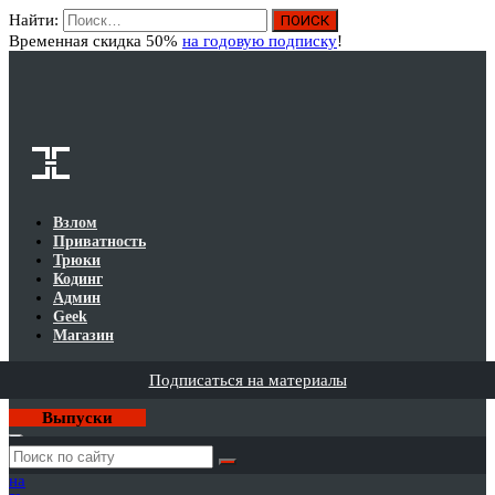
Найти:
Вход
Временная скидка 50%
на годовую подписку
!
Взлом
Приватность
Трюки
Кодинг
Админ
Geek
Магазин
Подписаться на материалы
Выпуски
Годовая
подписка
на