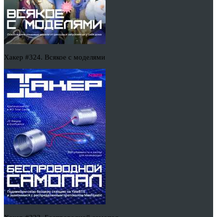
Хакер #324. Всякое с моделями