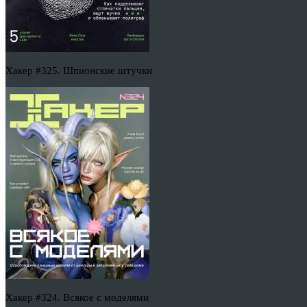
Хакер #325. Шпионские штучки
Хакер #324. Всякое с моделями