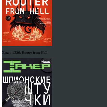
Хакер #326. Router from Hell