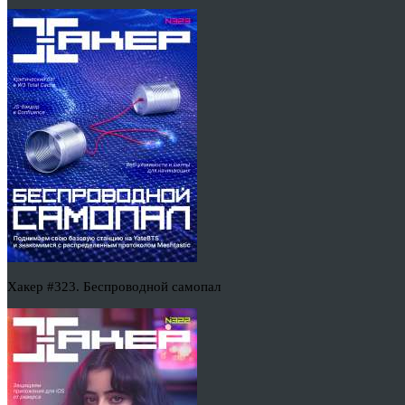
Хакер #323. Беспроводной самопал