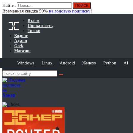
Найти:
Временная скидка 50%
на годовую подписку
!
Взлом
Приватность
Трюки
Кодинг
Админ
Geek
Магазин
Windows
Linux
Android
Железо
Python
AI
Годовая
подписка
на
Хакер
-50%