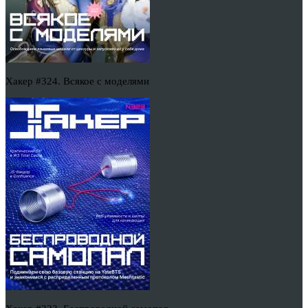
Хакер #324. Всякое с моделями