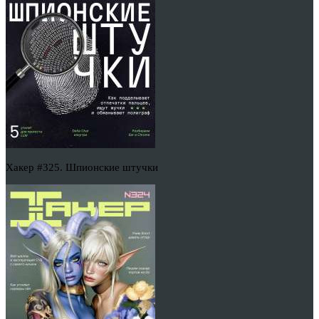
Хакер #325. Шпионские штучки