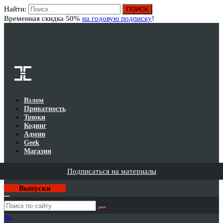
Найти:
Вход
Временная скидка 50%
на годовую подписку
!
Взлом
Приватность
Трюки
Кодинг
Админ
Geek
Магазин
Подписаться на материалы
Выпуски
Годовая
подписка
на