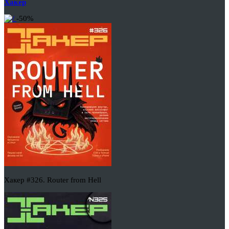
Хакер
-50%
Хакер #326. Router from Hell