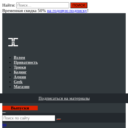
Найти:
Вход
Временная скидка 50%
на годовую подписку
!
Взлом
Приватность
Трюки
Кодинг
Админ
Geek
Магазин
Подписаться на материалы
Выпуски
Годовая
подписка
на