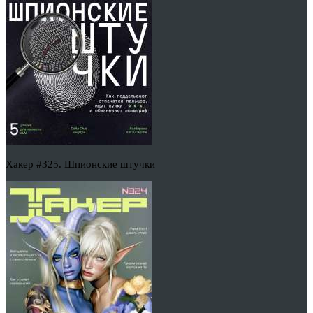
Хакер #325. Шпионские штучки