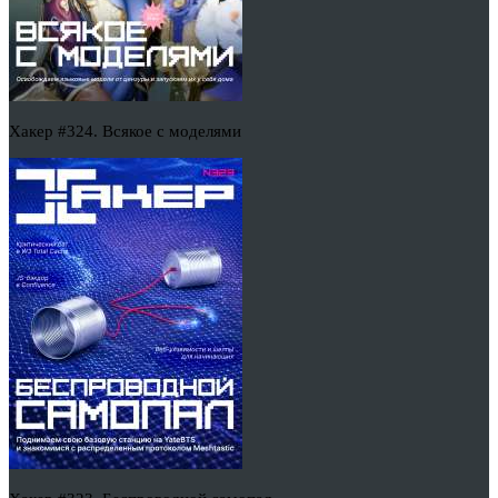
Хакер #324. Всякое с моделями