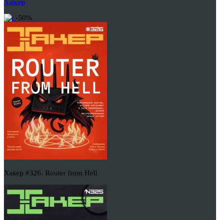
Хакер
-50%
Хакер #326. Router from Hell