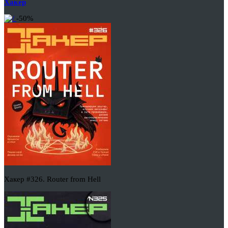
Хакер
-50%
Хакер #326. Router from Hell