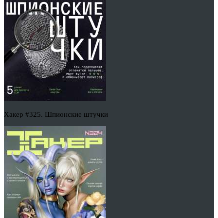
Хакер #325. Шпионские штучки