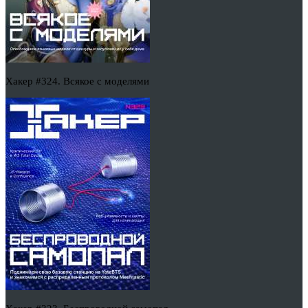
Хакер #324. Всякое с моделями