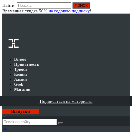
Найти:
Вход
Временная скидка 50%
на годовую подписку
!
Взлом
Приватность
Трюки
Кодинг
Админ
Geek
Магазин
Подписаться на материалы
Выпуски
Годовая
подписка
на