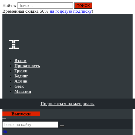
Найти:
Вход
Временная скидка 50%
на годовую подписку
!
Взлом
Приватность
Трюки
Кодинг
Админ
Geek
Магазин
Подписаться на материалы
Выпуски
Годовая
подписка
на