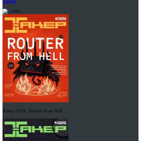
Хакер
-50%
Хакер #326. Router from Hell