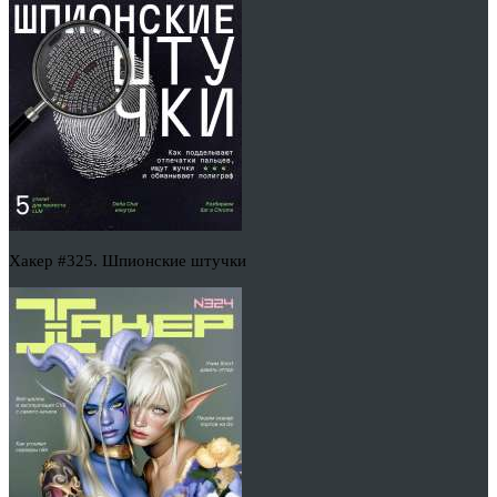
Хакер #325. Шпионские штучки