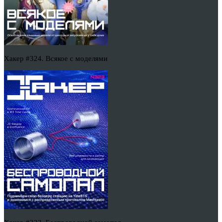
Хакер #324. Всякое с моделями