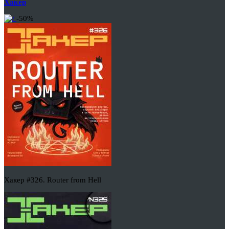
Хакер
-50%
Хакер #326. Router from Hell