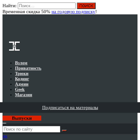
Найти:
Вход
Временная скидка 50%
на годовую подписку
!
Взлом
Приватность
Трюки
Кодинг
Админ
Geek
Магазин
Подписаться на материалы
Выпуски
Годовая
подписка
на