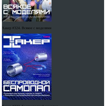
Хакер #324. Всякое с моделями