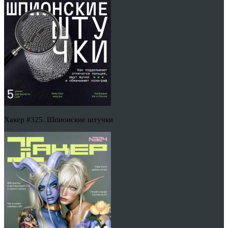
Хакер #325. Шпионские штучки