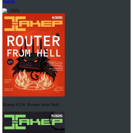
Хакер
-50%
Хакер #326. Router from Hell