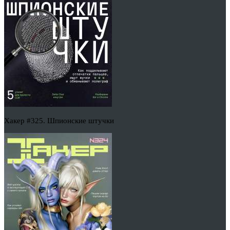
Хакер #325. Шпионские штучки