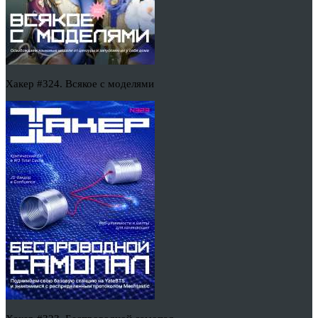
Хакер #324. Всякое с моделями