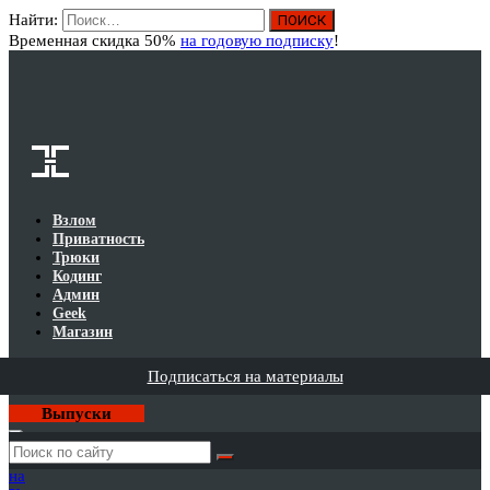
Найти:
Вход
Временная скидка 50%
на годовую подписку
!
Взлом
Приватность
Трюки
Кодинг
Админ
Geek
Магазин
Подписаться на материалы
Выпуски
Годовая
подписка
на