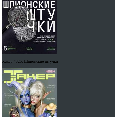
Хакер #325. Шпионские штучки