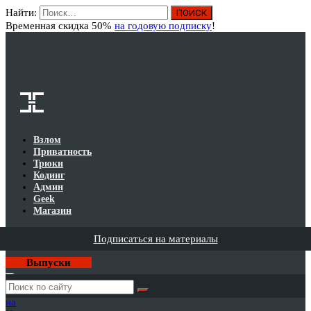
Найти:
Вход
Временная скидка 50%
на годовую подписку
!
Взлом
Приватность
Трюки
Кодинг
Админ
Geek
Магазин
Подписаться на материалы
Выпуски
Годовая
подписка
на