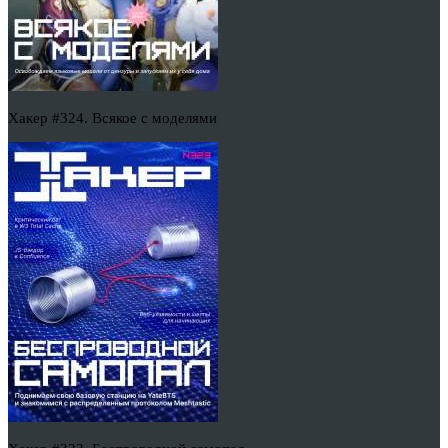
Хакер #324. Всякое с моделями