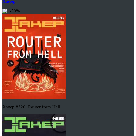
Хакер
-50%
Хакер #326. Router from Hell