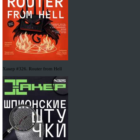
Хакер #326. Router from Hell