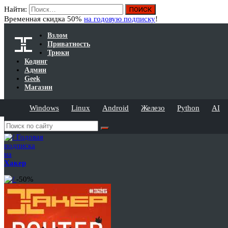
Найти:
Временная скидка 50%
на годовую подписку
!
Взлом
Приватность
Трюки
Кодинг
Админ
Geek
Магазин
Windows
Linux
Android
Железо
Python
AI
Годовая
подписка
на
Хакер
-50%