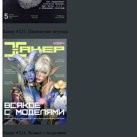
Хакер #325. Шпионские штучки
Хакер #324. Всякое с моделями