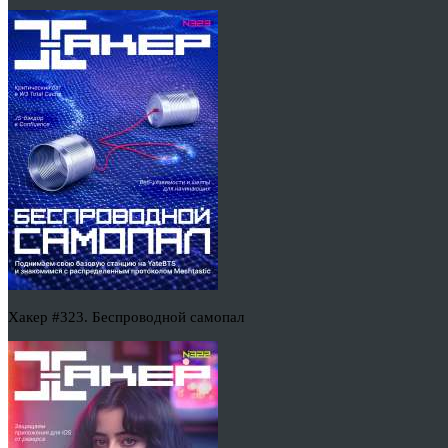
Хакер #323. Беспроводной самопал