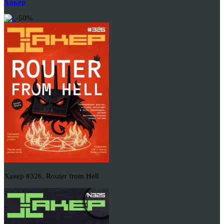
Хакер
-50%
Хакер #326. Router from Hell