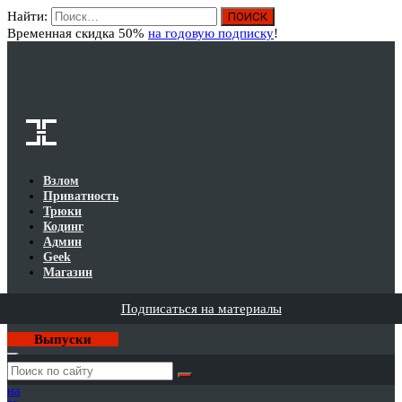
Найти:
Вход
Временная скидка 50%
на годовую подписку
!
Взлом
Приватность
Трюки
Кодинг
Админ
Geek
Магазин
Подписаться на материалы
Выпуски
Годовая
подписка
на