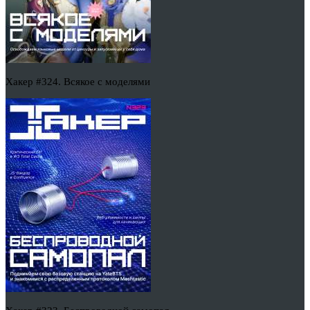
Хакер #324. Всякое с моделями