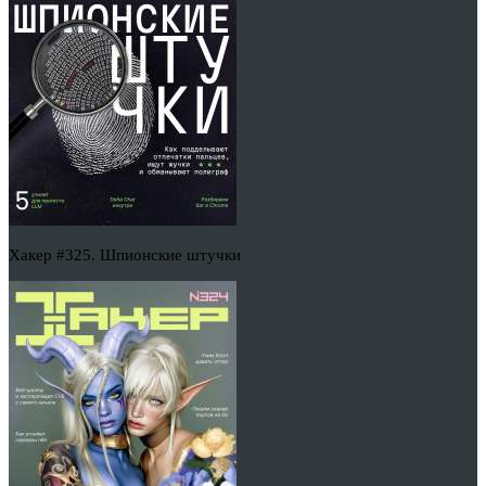
Хакер #325. Шпионские штучки