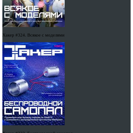
Хакер #324. Всякое с моделями