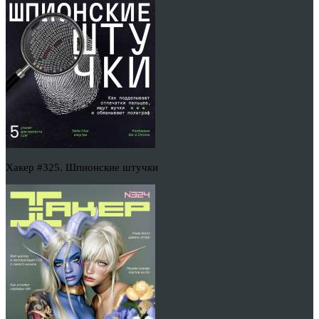
Хакер #325. Шпионские штучки