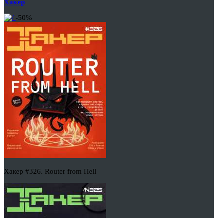
Хакер
-50%
Хакер #326. Router from Hell