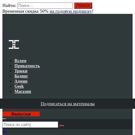
Найти:
Вход
Временная скидка 50%
на годовую подписку
!
Взлом
Приватность
Трюки
Кодинг
Админ
Geek
Магазин
Подписаться на материалы
Выпуски
Годовая
подписка
на