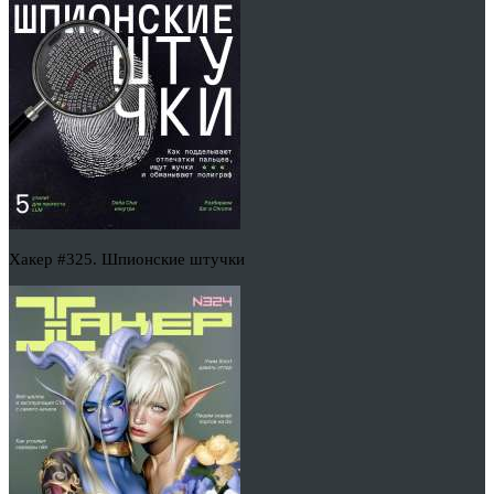
Хакер #325. Шпионские штучки