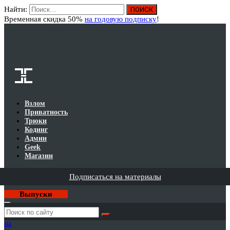
Найти:
Вход
Временная скидка 50%
на годовую подписку
!
Взлом
Приватность
Трюки
Кодинг
Админ
Geek
Магазин
Подписаться на материалы
Выпуски
Годовая
подписка
на