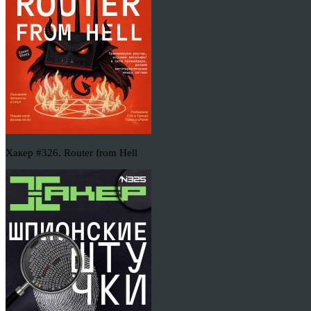
Хакер #326. Router from Hell