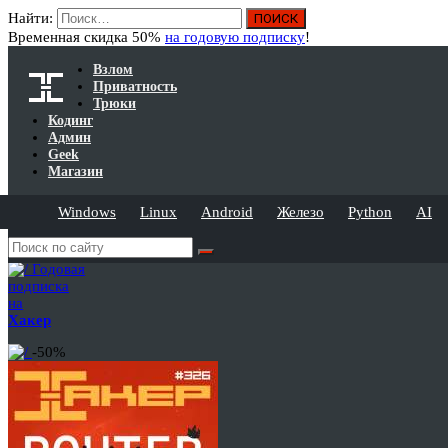
Найти:
Временная скидка 50%
на годовую подписку
!
Взлом
Приватность
Трюки
Кодинг
Админ
Geek
Магазин
Windows
Linux
Android
Железо
Python
AI
Годовая
подписка
на
Хакер
-50%