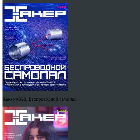
Хакер #323. Беспроводной самопал