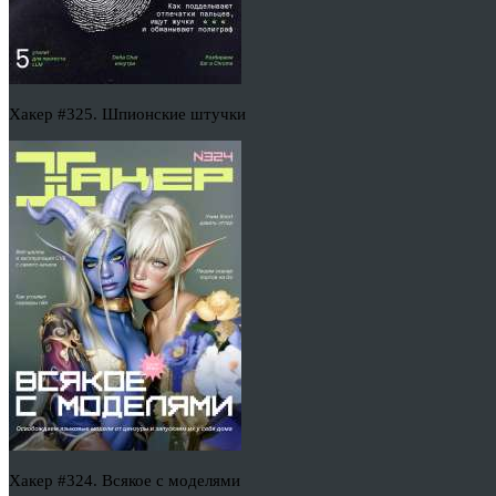
Хакер #325. Шпионские штучки
Хакер #324. Всякое с моделями