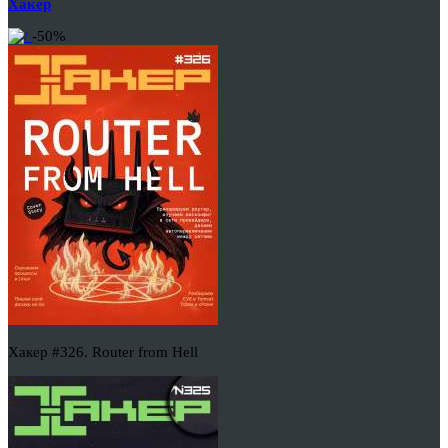
Хакер
-50%
Хакер #326. Router from Hell