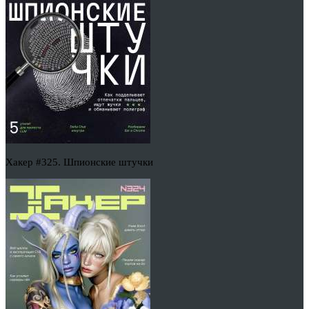
Хакер #325. Шпионские штучки