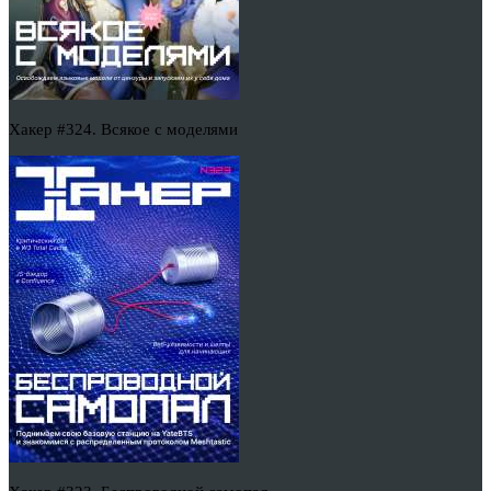
Хакер #324. Всякое с моделями