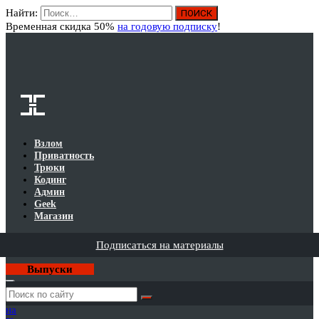
Найти:
Вход
Временная скидка 50%
на годовую подписку
!
Взлом
Приватность
Трюки
Кодинг
Админ
Geek
Магазин
Подписаться на материалы
Выпуски
Годовая
подписка
на