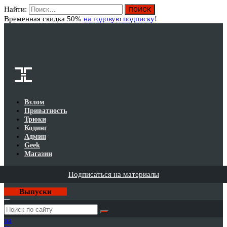
Найти:
Вход
Временная скидка 50%
на годовую подписку
!
Взлом
Приватность
Трюки
Кодинг
Админ
Geek
Магазин
Подписаться на материалы
Выпуски
Годовая
подписка
на