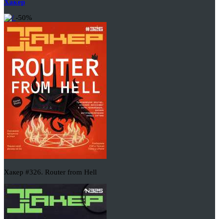
Хакер
-50%
Хакер #326. Router from Hell