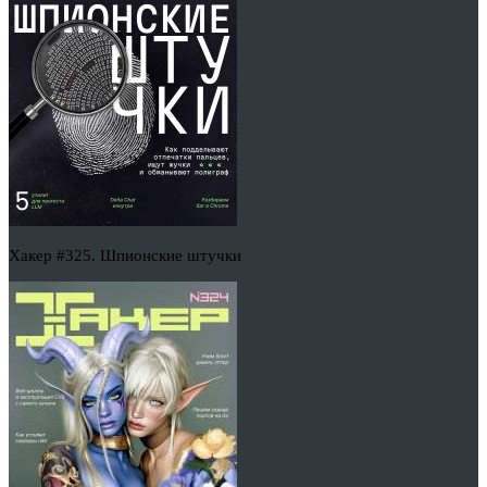
Хакер #325. Шпионские штучки