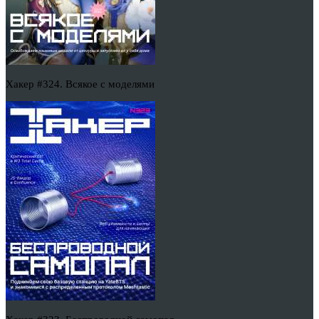
Хакер #324. Всякое с моделями