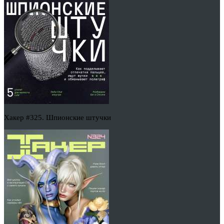
Хакер #325. Шпионские штучки