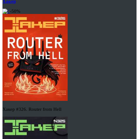
Хакер
-50%
Хакер #326. Router from Hell