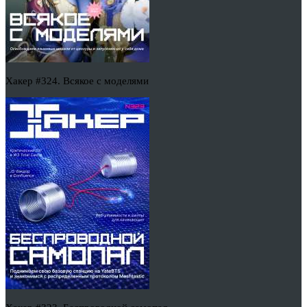
Хакер #324. Всякое с моделями