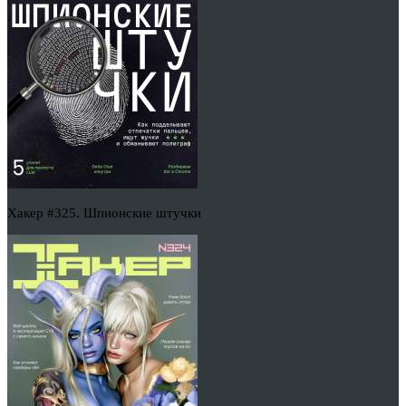
Хакер #325. Шпионские штучки