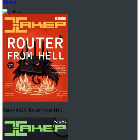
Хакер
-50%
Хакер #326. Router from Hell