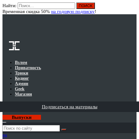
Найти:
Вход
Временная скидка 50%
на годовую подписку
!
Взлом
Приватность
Трюки
Кодинг
Админ
Geek
Магазин
Подписаться на материалы
Выпуски
Годовая
подписка
на