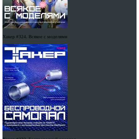
Хакер #324. Всякое с моделями