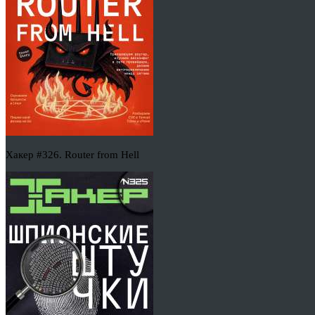
Хакер #326. Router from Hell