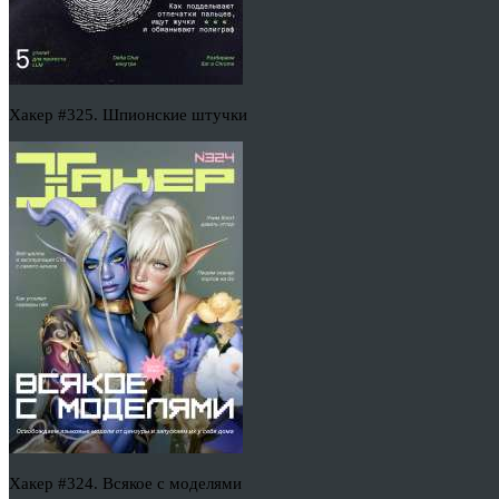
Хакер #325. Шпионские штучки
Хакер #324. Всякое с моделями