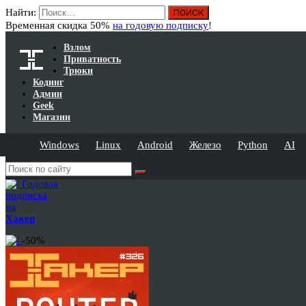
Найти:
Временная скидка 50%
на годовую подписку
!
Взлом
Приватность
Трюки
Кодинг
Админ
Geek
Магазин
Windows
Linux
Android
Железо
Python
AI
Годовая
подписка
на
Хакер
-50%