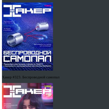
Хакер #323. Беспроводной самопал