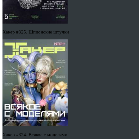
Хакер #325. Шпионские штучки
Хакер #324. Всякое с моделями