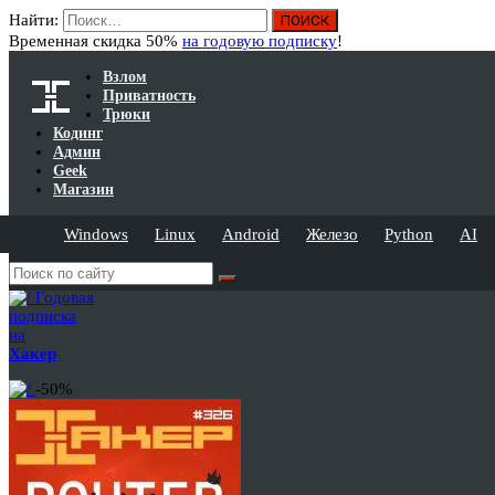
Найти:
Временная скидка 50%
на годовую подписку
!
Взлом
Приватность
Трюки
Кодинг
Админ
Geek
Магазин
Windows
Linux
Android
Железо
Python
AI
Годовая
подписка
на
Хакер
-50%