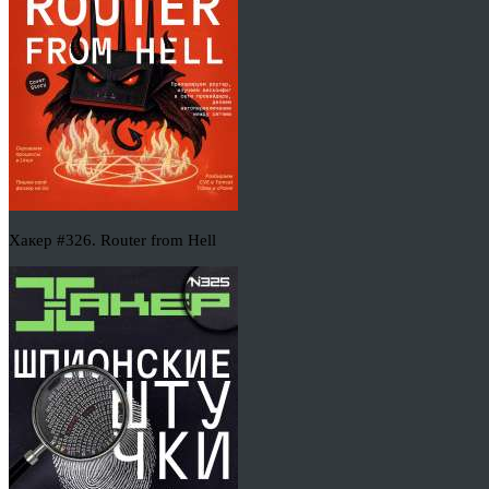
Хакер #326. Router from Hell