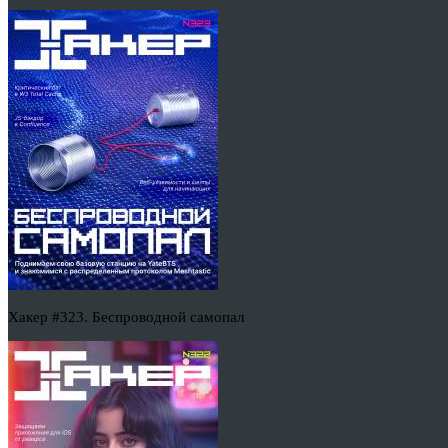
Хакер #323. Беспроводной самопал