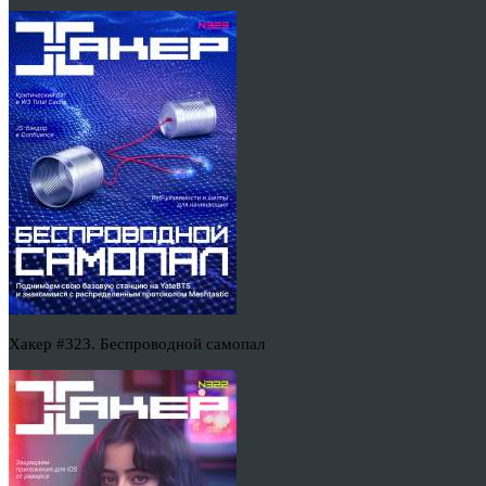
Хакер #323. Беспроводной самопал