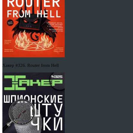
Хакер #326. Router from Hell