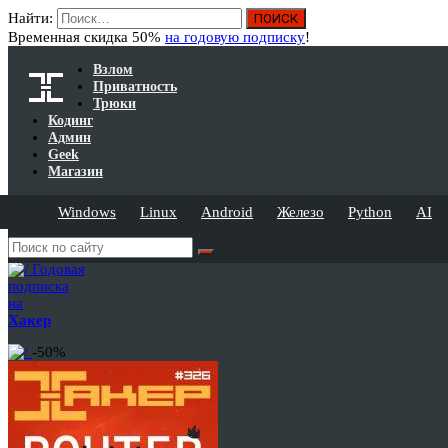
Найти:
Временная скидка 50%
на годовую подписку
!
Взлом
Приватность
Трюки
Кодинг
Админ
Geek
Магазин
Windows
Linux
Android
Железо
Python
AI
Годовая
подписка
на
Хакер
-50%