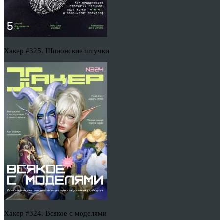
Хакер #325. Шпионские штучки
Хакер #324. Всякое с моделями