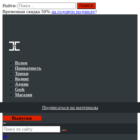
Найти:
Вход
Временная скидка 50%
на годовую подписку
!
Взлом
Приватность
Трюки
Кодинг
Админ
Geek
Магазин
Подписаться на материалы
Выпуски
Годовая
подписка
на