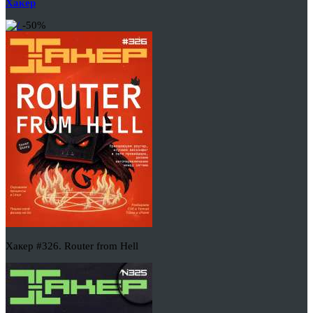
Хакер
-50%
Хакер #326. Router from Hell