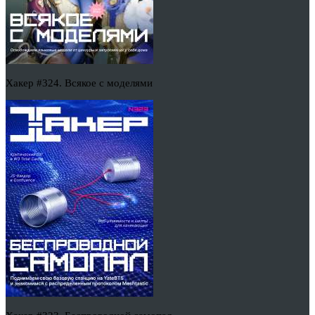
Хакер #324. Всякое с моделями