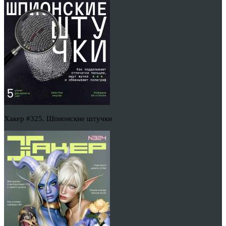
Хакер #325. Шпионские штучки