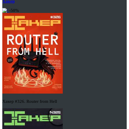
Хакер
-50%
Хакер #326. Router from Hell