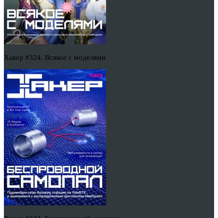
Хакер #324. Всякое с моделями