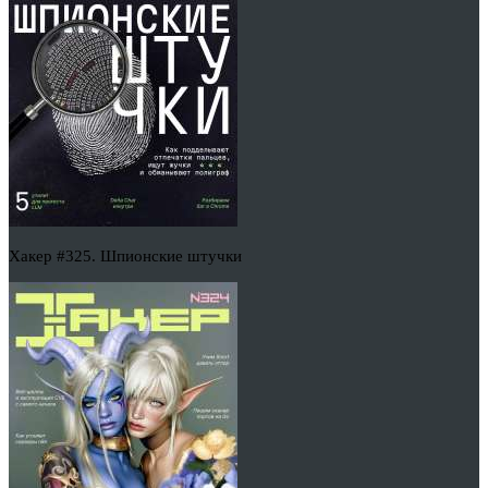
Хакер #325. Шпионские штучки