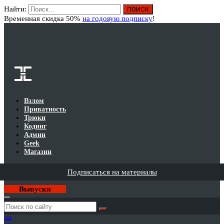
Найти:
Вход
Временная скидка 50%
на годовую подписку
!
Взлом
Приватность
Трюки
Кодинг
Админ
Geek
Магазин
Подписаться на материалы
Выпуски
Годовая
подписка
на