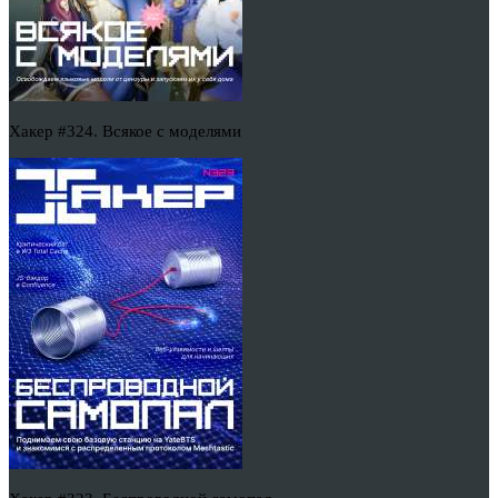
Хакер #324. Всякое с моделями