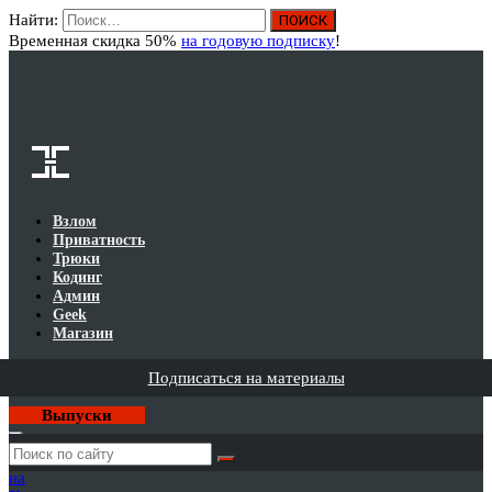
Найти:
Вход
Временная скидка 50%
на годовую подписку
!
Взлом
Приватность
Трюки
Кодинг
Админ
Geek
Магазин
Подписаться на материалы
Выпуски
Годовая
подписка
на