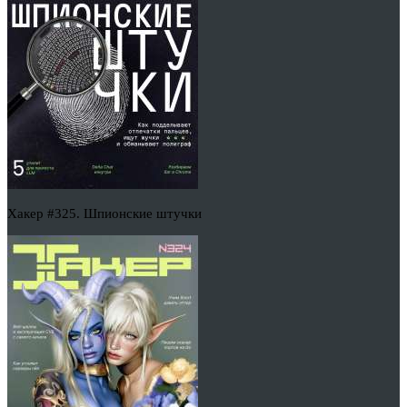
Хакер #325. Шпионские штучки