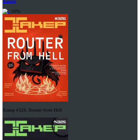
Хакер
-50%
Хакер #326. Router from Hell