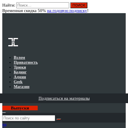
Найти:
Вход
Временная скидка 50%
на годовую подписку
!
Взлом
Приватность
Трюки
Кодинг
Админ
Geek
Магазин
Подписаться на материалы
Выпуски
Годовая
подписка
на