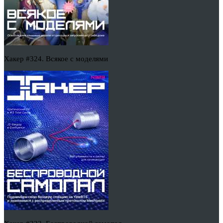
Хакер #324. Всякое с моделями