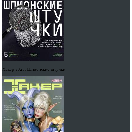
Хакер #325. Шпионские штучки