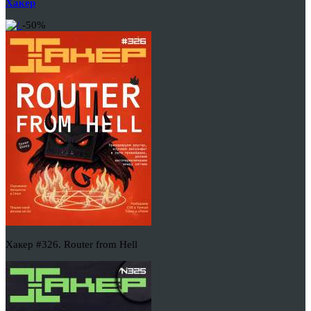
Хакер
-50%
Хакер #326. Router from Hell