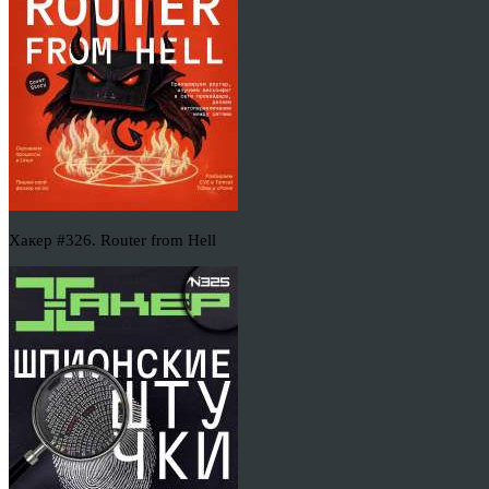
Хакер #326. Router from Hell