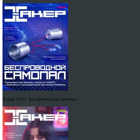
Хакер #323. Беспроводной самопал