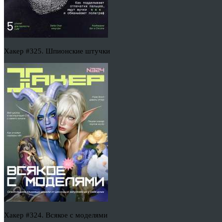
Хакер #325. Шпионские штучки
Хакер #324. Всякое с моделями