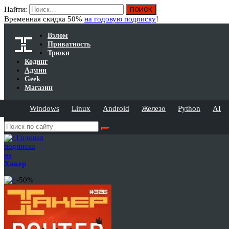
Найти:
Временная скидка 50%
на годовую подписку
!
Взлом
Приватность
Трюки
Кодинг
Админ
Geek
Магазин
Windows
Linux
Android
Железо
Python
AI
Годовая
подписка
на
Хакер
-50%