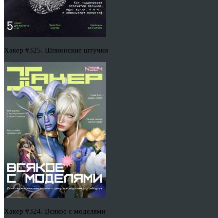
Хакер #325. Шпионские штучки
Хакер #324. Всякое с моделями