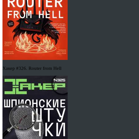
Хакер #326. Router from Hell