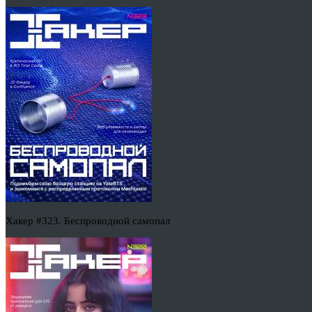
Хакер #323. Беспроводной самопал