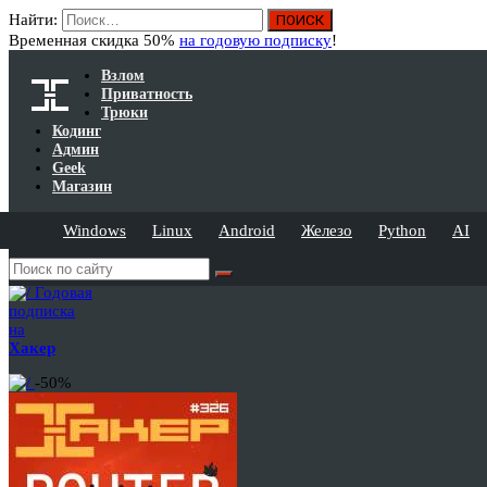
Найти:
Временная скидка 50%
на годовую подписку
!
Взлом
Приватность
Трюки
Кодинг
Админ
Geek
Магазин
Windows
Linux
Android
Железо
Python
AI
Годовая
подписка
на
Хакер
-50%