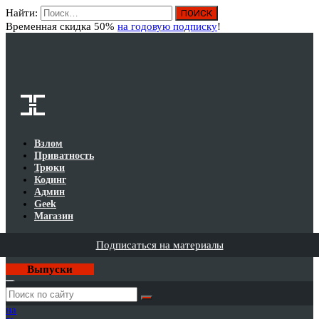
Найти:
Вход
Временная скидка 50%
на годовую подписку
!
Взлом
Приватность
Трюки
Кодинг
Админ
Geek
Магазин
Подписаться на материалы
Выпуски
Годовая
подписка
на