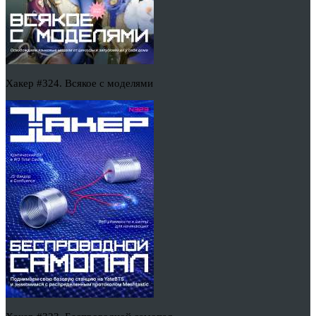
Хакер #324. Всякое с моделями