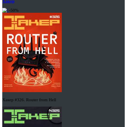
Хакер
-50%
Хакер #326. Router from Hell