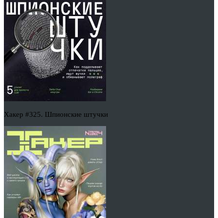
Хакер #325. Шпионские штучки