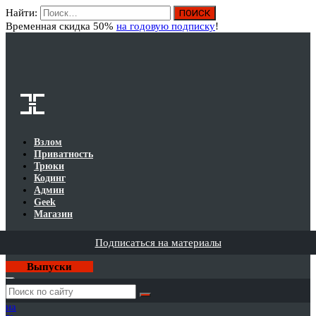
Найти:
Вход
Временная скидка 50%
на годовую подписку
!
Взлом
Приватность
Трюки
Кодинг
Админ
Geek
Магазин
Подписаться на материалы
Выпуски
Годовая
подписка
на