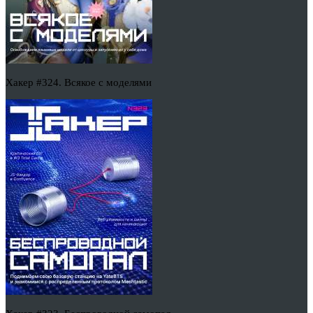
Хакер #324. Всякое с моделями