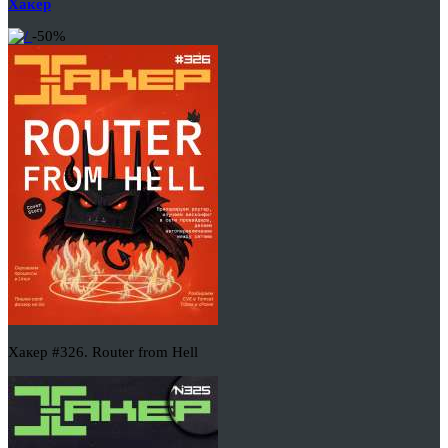
Хакер
-50%
Хакер #326. Router from Hell