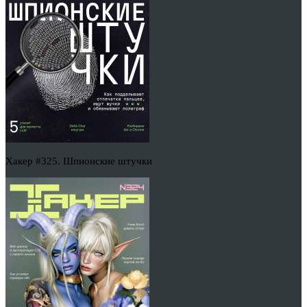
Хакер #325. Шпионские штучки