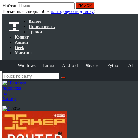
Найти:
Временная скидка 50%
на годовую подписку
!
Взлом
Приватность
Трюки
Кодинг
Админ
Geek
Магазин
Windows
Linux
Android
Железо
Python
AI
Годовая
подписка
на
Хакер
-50%