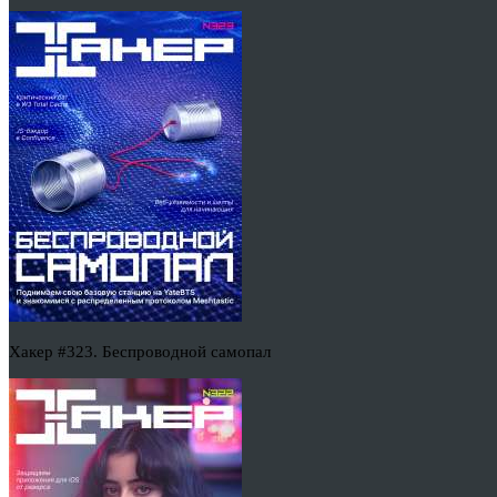
Хакер #323. Беспроводной самопал