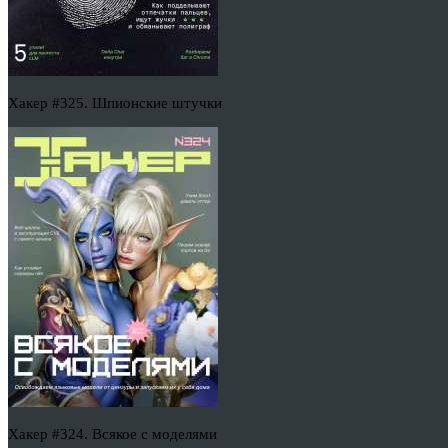
Хакер #325. Шпионские штучки
Хакер #324. Всякое с моделями