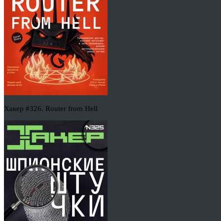
Хакер #326. Router from Hell