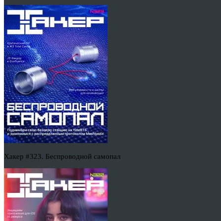
Хакер #323. Беспроводной самопал