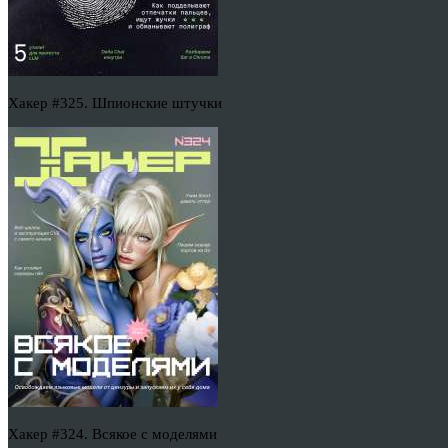
Хакер #325. Шпионские штучки
Хакер #324. Всякое с моделями