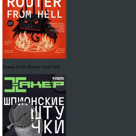
Хакер #326. Router from Hell