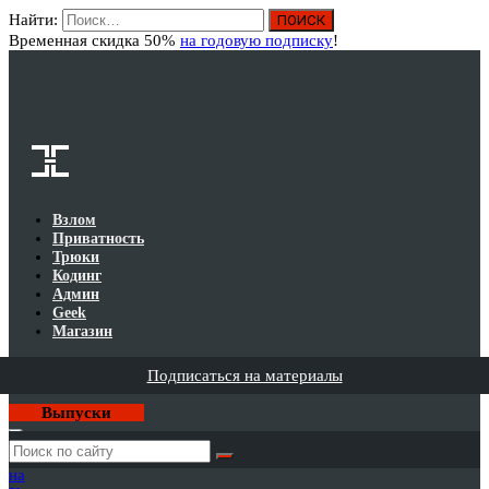
Найти:
Вход
Временная скидка 50%
на годовую подписку
!
Взлом
Приватность
Трюки
Кодинг
Админ
Geek
Магазин
Подписаться на материалы
Выпуски
Годовая
подписка
на