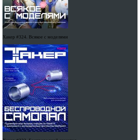
Хакер #324. Всякое с моделями