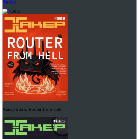
Хакер
-50%
Хакер #326. Router from Hell