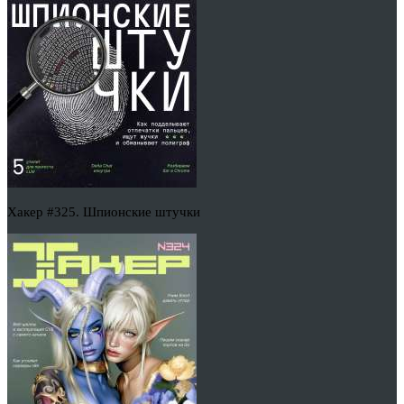
Хакер #325. Шпионские штучки