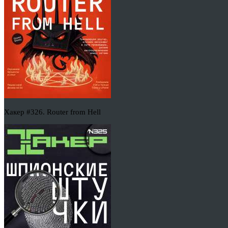
Хакер #326. Router from Hell