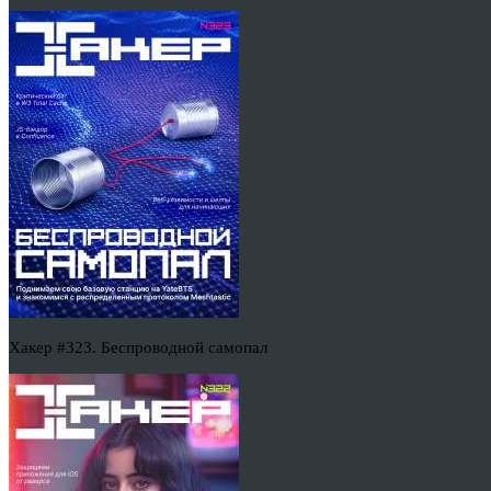
Хакер #323. Беспроводной самопал