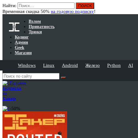
Найти:
Временная скидка 50%
на годовую подписку
!
Взлом
Приватность
Трюки
Кодинг
Админ
Geek
Магазин
Windows
Linux
Android
Железо
Python
AI
Годовая
подписка
на
Хакер
-50%