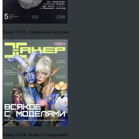
Хакер #325. Шпионские штучки
Хакер #324. Всякое с моделями