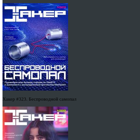
Хакер #323. Беспроводной самопал