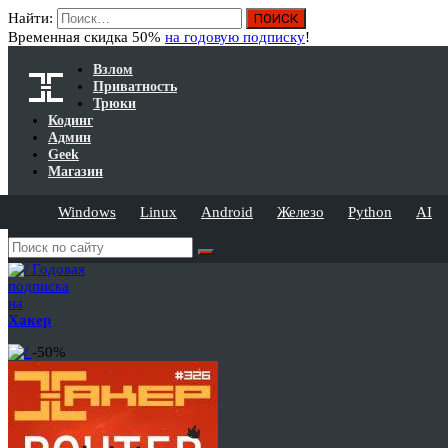
Найти:
Временная скидка 50%
на годовую подписку
!
Взлом
Приватность
Трюки
Кодинг
Админ
Geek
Магазин
Windows
Linux
Android
Железо
Python
AI
Годовая
подписка
на
Хакер
-50%