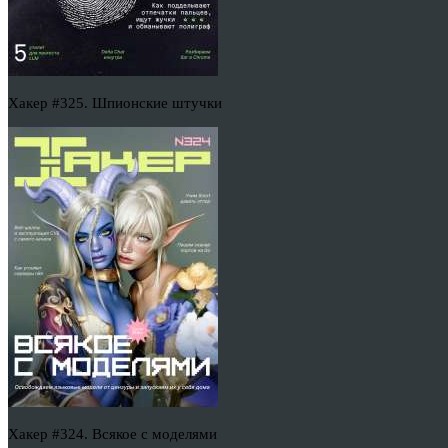
Хакер #325. Шпионские штучки
Хакер #324. Всякое с моделями