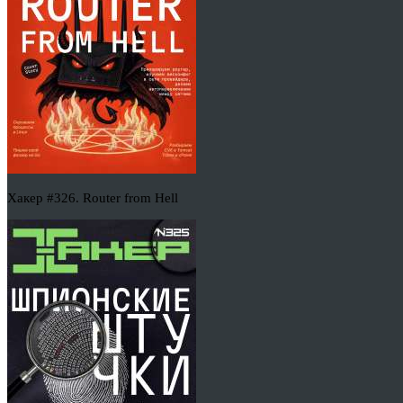
Хакер #326. Router from Hell