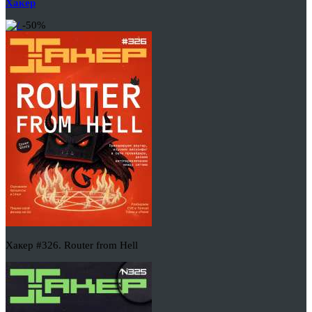
Хакер
-50%
Хакер #326. Router from Hell