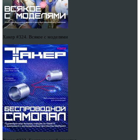
Хакер #324. Всякое с моделями