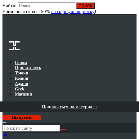
Найти:
Вход
Временная скидка 50%
на годовую подписку
!
Взлом
Приватность
Трюки
Кодинг
Админ
Geek
Магазин
Подписаться на материалы
Выпуски
Годовая
подписка
на