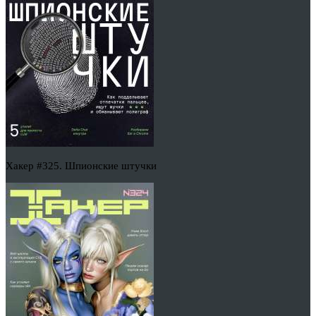
Хакер #325. Шпионские штучки