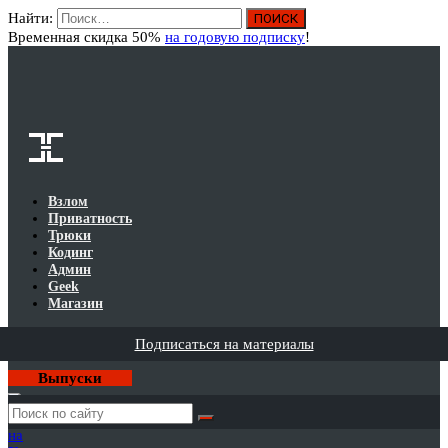
Найти:
Вход
Временная скидка 50%
на годовую подписку
!
Взлом
Приватность
Трюки
Кодинг
Админ
Geek
Магазин
Подписаться на материалы
Выпуски
Годовая
подписка
на