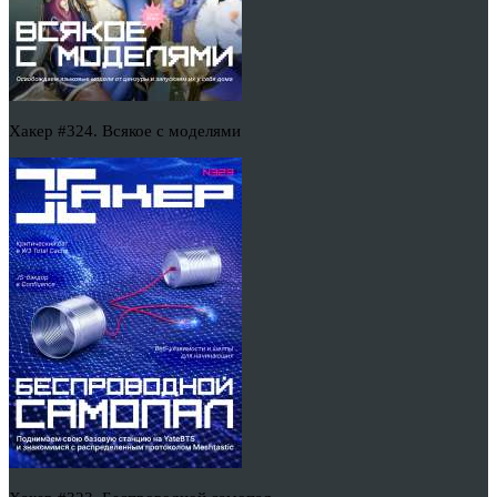
Хакер #324. Всякое с моделями