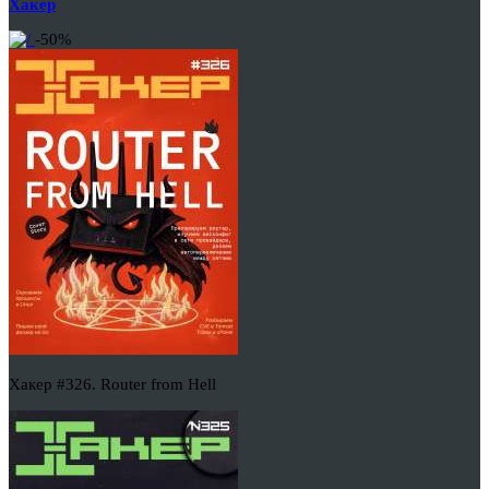
Хакер
-50%
Хакер #326. Router from Hell