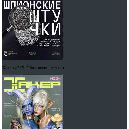
Хакер #325. Шпионские штучки