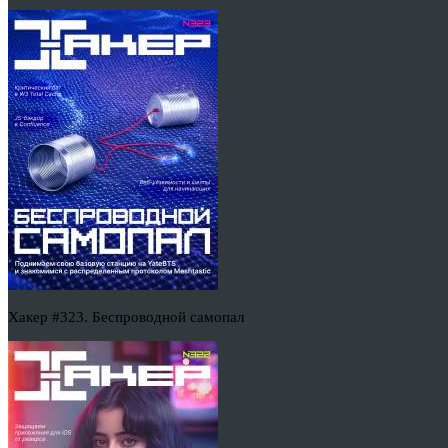
Хакер #323. Беспроводной самопал