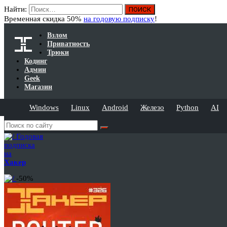
Найти:
Временная скидка 50%
на годовую подписку
!
Взлом
Приватность
Трюки
Кодинг
Админ
Geek
Магазин
Windows
Linux
Android
Железо
Python
AI
Годовая
подписка
на
Хакер
-50%