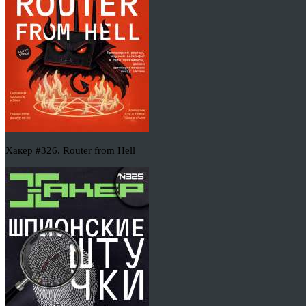
Хакер #326. Router from Hell