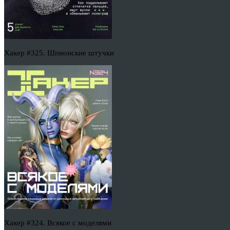
Хакер #325. Шпионские штучки
Хакер #324. Всякое с моделями