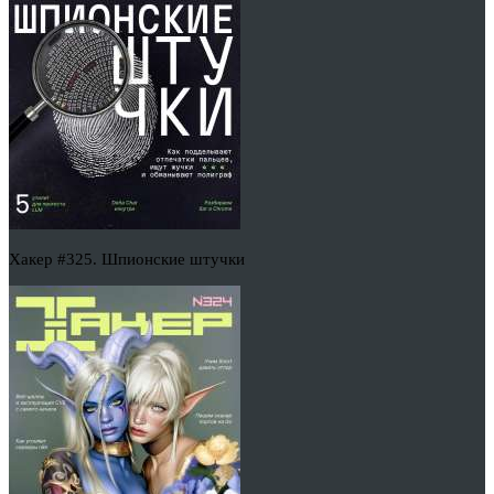
Хакер #325. Шпионские штучки