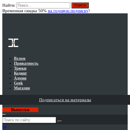
Найти:
Вход
Временная скидка 50%
на годовую подписку
!
Взлом
Приватность
Трюки
Кодинг
Админ
Geek
Магазин
Подписаться на материалы
Выпуски
Годовая
подписка
на