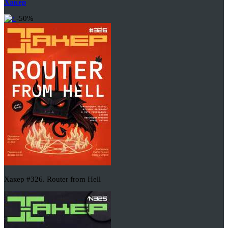
Хакер
-50%
Хакер #326. Router from Hell