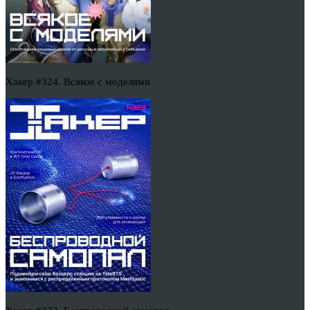
Хакер #324. Всякое с моделями