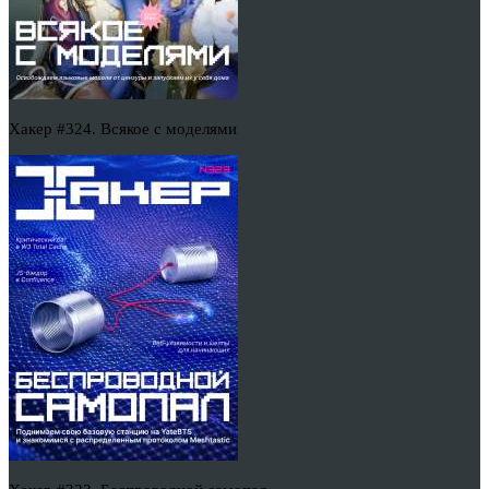
Хакер #324. Всякое с моделями