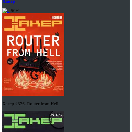
Хакер
-50%
Хакер #326. Router from Hell