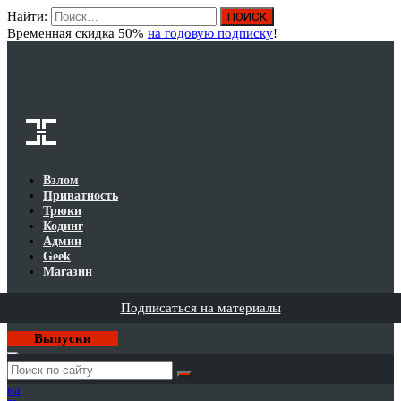
Найти:
Вход
Временная скидка 50%
на годовую подписку
!
Взлом
Приватность
Трюки
Кодинг
Админ
Geek
Магазин
Подписаться на материалы
Выпуски
Годовая
подписка
на