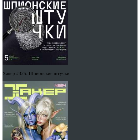
Хакер #325. Шпионские штучки