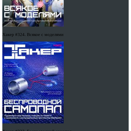
Хакер #324. Всякое с моделями