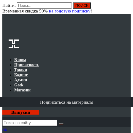
Найти:
Вход
Временная скидка 50%
на годовую подписку
!
Взлом
Приватность
Трюки
Кодинг
Админ
Geek
Магазин
Подписаться на материалы
Выпуски
Годовая
подписка
на