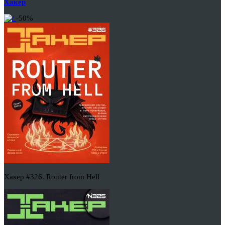
Хакер
-50%
Хакер #326. Router from Hell