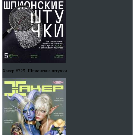
Хакер #325. Шпионские штучки