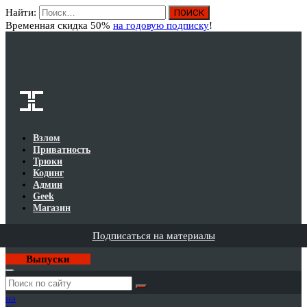
Найти:
Вход
Временная скидка 50%
на годовую подписку
!
Взлом
Приватность
Трюки
Кодинг
Админ
Geek
Магазин
Подписаться на материалы
Выпуски
Годовая
подписка
на