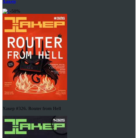
Хакер
-50%
Хакер #326. Router from Hell