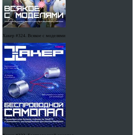
Хакер #324. Всякое с моделями