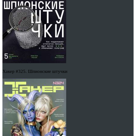
Хакер #325. Шпионские штучки