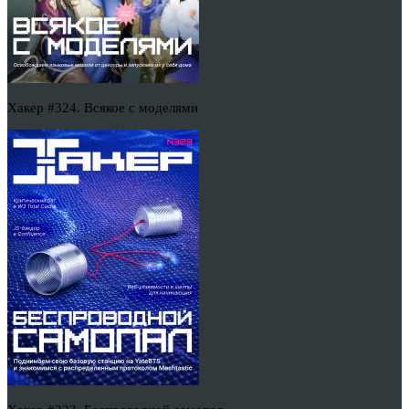
Хакер #324. Всякое с моделями