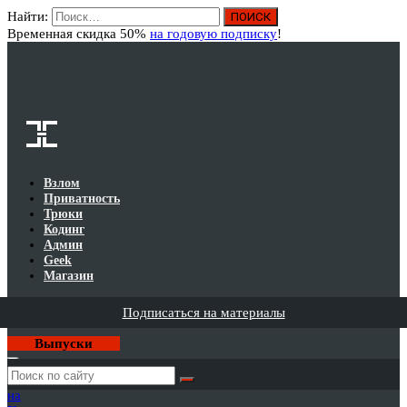
Найти:
Вход
Временная скидка 50%
на годовую подписку
!
Взлом
Приватность
Трюки
Кодинг
Админ
Geek
Магазин
Подписаться на материалы
Выпуски
Годовая
подписка
на