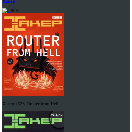
Хакер
-50%
Хакер #326. Router from Hell