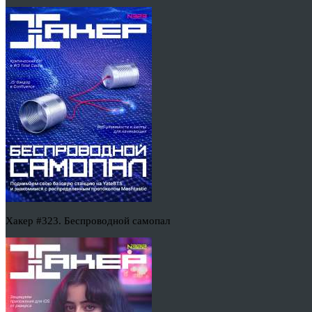
Хакер #323. Беспроводной самопал