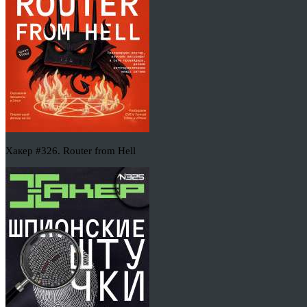
Хакер #326. Router from Hell