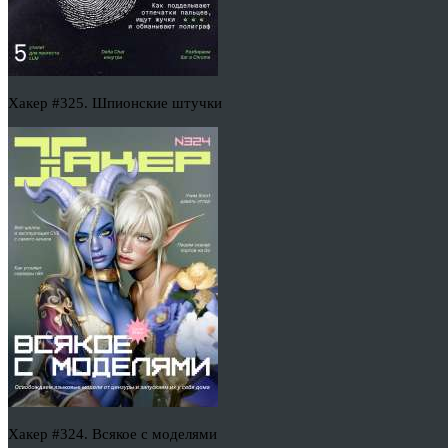
Хакер #325. Шпионские штучки
Хакер #324. Всякое с моделями