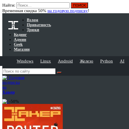
Найти:
Временная скидка 50%
на годовую подписку
!
Взлом
Приватность
Трюки
Кодинг
Админ
Geek
Магазин
Windows
Linux
Android
Железо
Python
AI
Годовая
подписка
на
Хакер
-50%