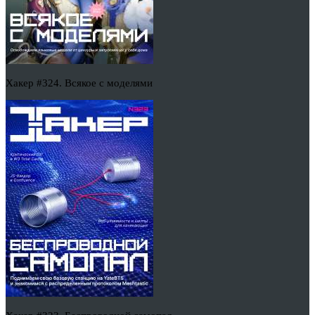
Хакер #324. Всякое с моделями