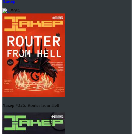
Хакер
-50%
Хакер #326. Router from Hell