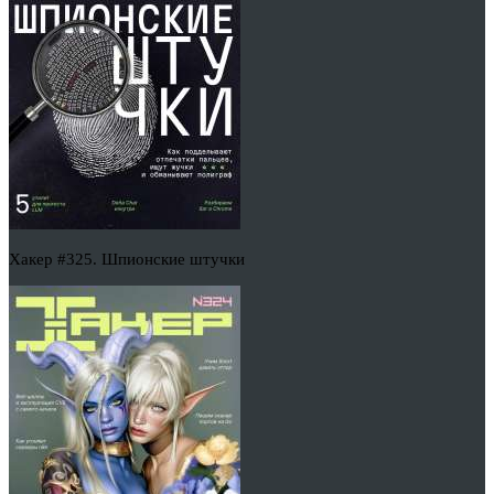
Хакер #325. Шпионские штучки