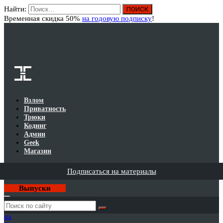
Найти:
Вход
Временная скидка 50%
на годовую подписку
!
Взлом
Приватность
Трюки
Кодинг
Админ
Geek
Магазин
Подписаться на материалы
Выпуски
Годовая
подписка
на