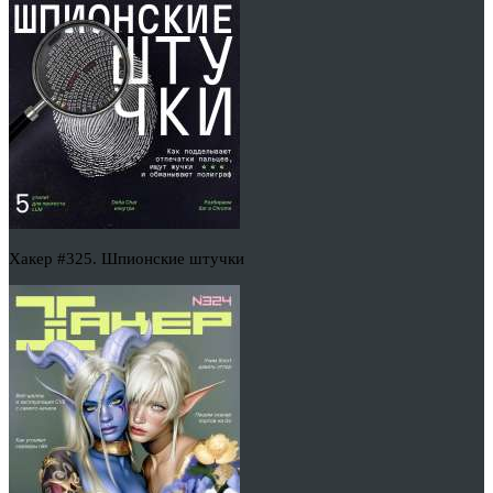
Хакер #325. Шпионские штучки