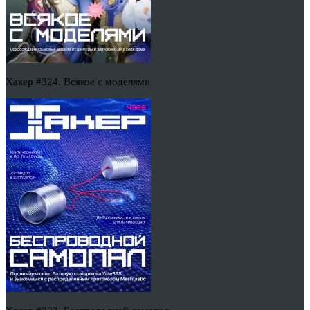
Хакер #324. Всякое с моделями