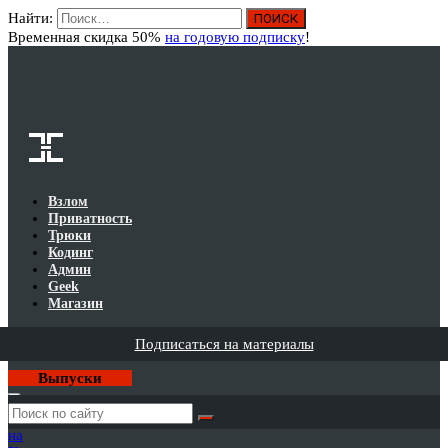
Найти:
Вход
Временная скидка 50%
на годовую подписку
!
Взлом
Приватность
Трюки
Кодинг
Админ
Geek
Магазин
Подписаться на материалы
Выпуски
Годовая
подписка
на