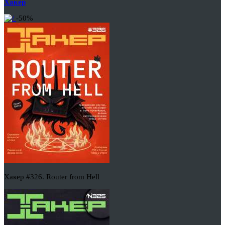
Хакер
-50%
Хакер #326. Router from Hell