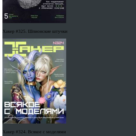
Хакер #325. Шпионские штучки
Хакер #324. Всякое с моделями