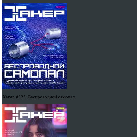
Хакер #323. Беспроводной самопал