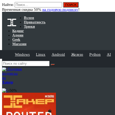
Найти:
Временная скидка 50%
на годовую подписку
!
Взлом
Приватность
Трюки
Кодинг
Админ
Geek
Магазин
Windows
Linux
Android
Железо
Python
AI
Годовая
подписка
на
Хакер
-50%