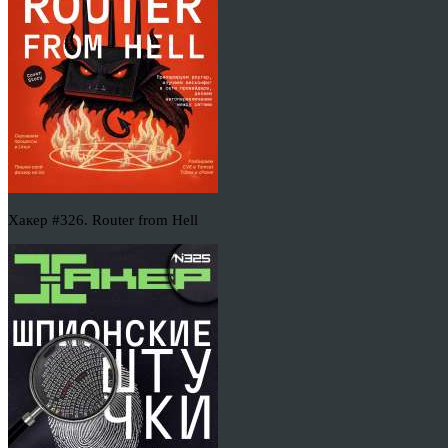
Хакер #326. Router from Hell