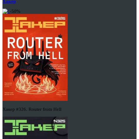
Хакер
-50%
Хакер #326. Router from Hell