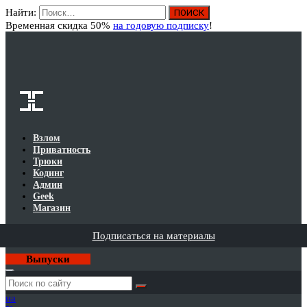
Найти:
Вход
Временная скидка 50%
на годовую подписку
!
Взлом
Приватность
Трюки
Кодинг
Админ
Geek
Магазин
Подписаться на материалы
Выпуски
Годовая
подписка
на