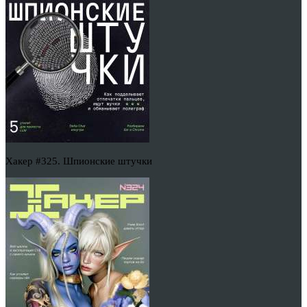
Хакер #325. Шпионские штучки