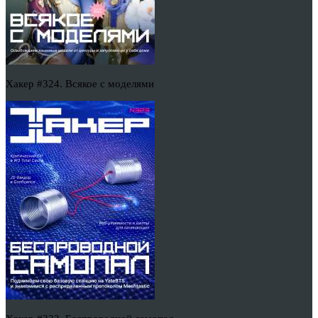
Хакер #324. Всякое с моделями