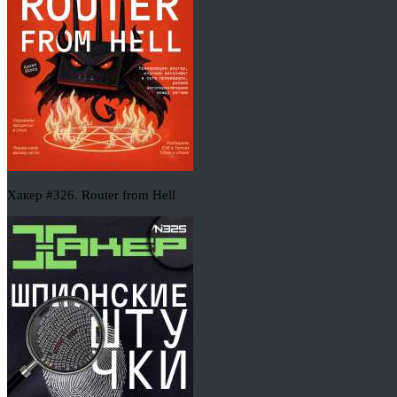
Хакер #326. Router from Hell