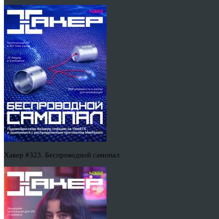
Хакер #323. Беспроводной самопал