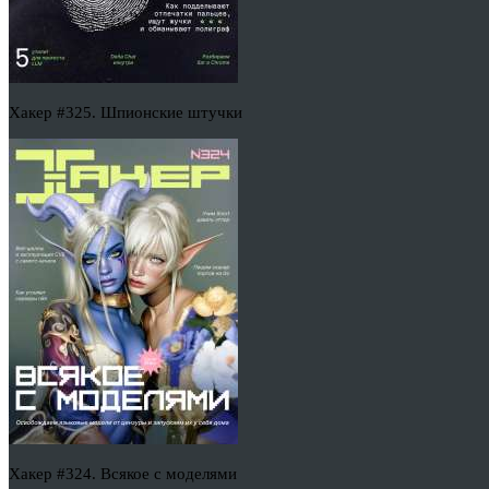
Хакер #325. Шпионские штучки
Хакер #324. Всякое с моделями