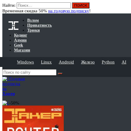
Найти:
Временная скидка 50%
на годовую подписку
!
Взлом
Приватность
Трюки
Кодинг
Админ
Geek
Магазин
Windows
Linux
Android
Железо
Python
AI
Годовая
подписка
на
Хакер
-50%